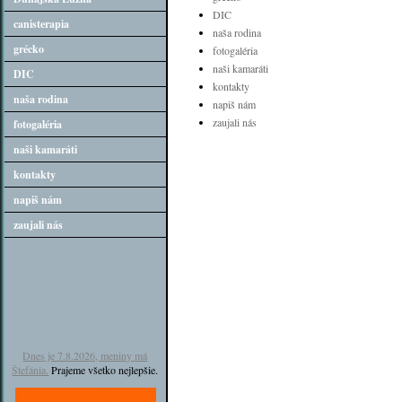
DIC
canisterapia
naša rodina
grécko
fotogaléria
naši kamaráti
DIC
kontakty
naša rodina
napiš nám
zaujali nás
fotogaléria
naši kamaráti
kontakty
napiš nám
zaujali nás
Dnes je 7.8.2026, meniny má
Štefánia.
Prajeme všetko nejlepšie.