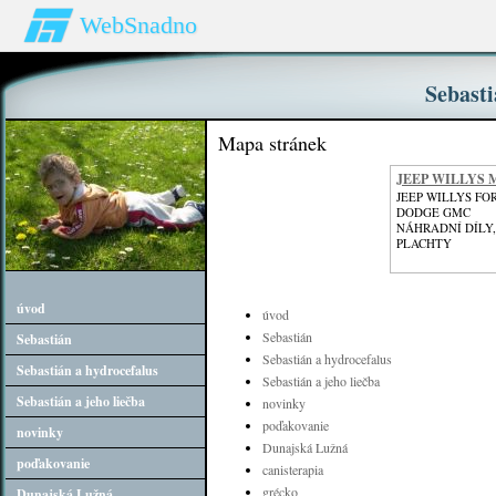
WebSnadno
Sebasti
Mapa stránek
JEEP WILLYS 
GPW
JEEP WILLYS FO
DODGE GMC
NÁHRADNÍ DÍLY,
PLACHTY
úvod
úvod
Sebastián
Sebastián
Sebastián a hydrocefalus
Sebastián a hydrocefalus
Sebastián a jeho liečba
Sebastián a jeho liečba
novinky
poďakovanie
novinky
Dunajská Lužná
poďakovanie
canisterapia
grécko
Dunajská Lužná