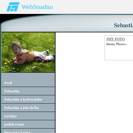
WebSnadno
Sebasti
JMY FOTO
Jimmy Photos...
úvod
Sebastián
Sebastián a hydrocefalus
Sebastián a jeho liečba
novinky
poďakovanie
Dunajská Lužná