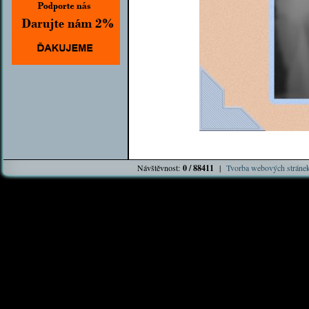
Návštěvnost:
0 / 88411
|
Tvorba webových stráne