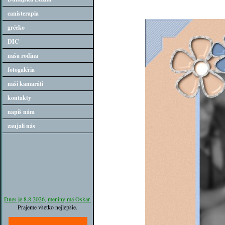
canisterapia
grécko
DIC
naša rodina
fotogaléria
naši kamaráti
kontakty
napiš nám
zaujali nás
Dnes je 8.8.2026, meniny má Oskar.
Prajeme všetko nejlepšie.