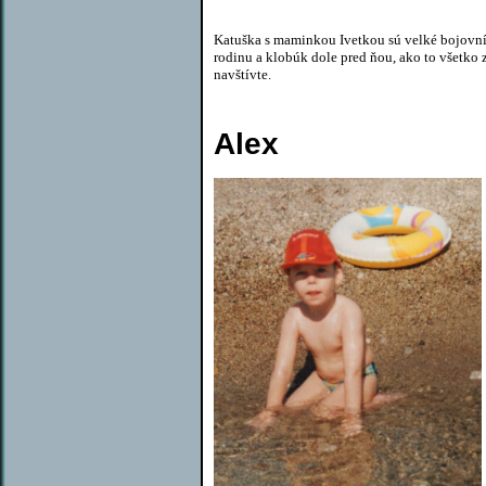
Katuška s maminkou Ivetkou sú velké bojovníčk
rodinu a klobúk dole pred ňou, ako to všetko 
navštívte.
Alex