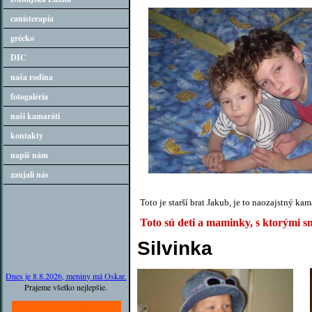
canisterapia
grécko
DIC
naša rodina
fotogaléria
naši kamaráti
kontakty
napiš nám
zaujali nás
Toto je starší brat Jakub, je to naozajstný kam
Toto sú deti a maminky, s ktorými sm
Silvinka
Dnes je 8.8.2026, meniny má Oskar.
Prajeme všetko nejlepšie.