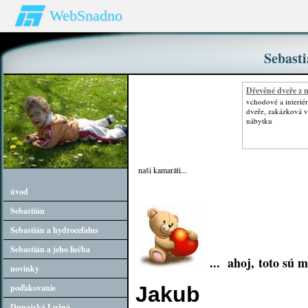
WebSnadno
Sebasti
Dřevěné dveře z 
vchodové a interié
dveře, zakázková 
nábytku
naši kamaráti...
úvod
Sebastián
Sebastián a hydrocefalus
Sebastián a jeho liečba
... ahoj, toto sú m
novinky
Jakub
poďakovanie
Dunajská Lužná